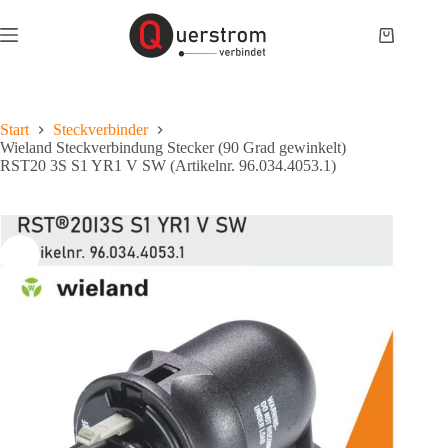
Zum
Inhalt
Warenkor
springen
Start
Steckverbinder
Wieland Steckverbindung Stecker (90 Grad gewinkelt)
RST20 3S S1 YR1 V SW (Artikelnr. 96.034.4053.1)