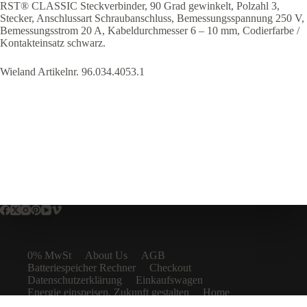
RST® CLASSIC Steckverbinder, 90 Grad gewinkelt, Polzahl 3,
Stecker, Anschlussart Schraubanschluss, Bemessungsspannung 250 V,
Bemessungsstrom 20 A, Kabeldurchmesser 6 – 10 mm, Codierfarbe /
Kontakteinsatz schwarz.
Wieland Artikelnr.
96.034.4053.1
0% MwSt
About Us
AGB
Batteriespeicher Rechner
Checkout
Datenschutzerklärung
Einkaufswagen
Energie einspeisen, Zukunft gestalten
Home
Impressum
Kontakt
Left Sidebar
My account