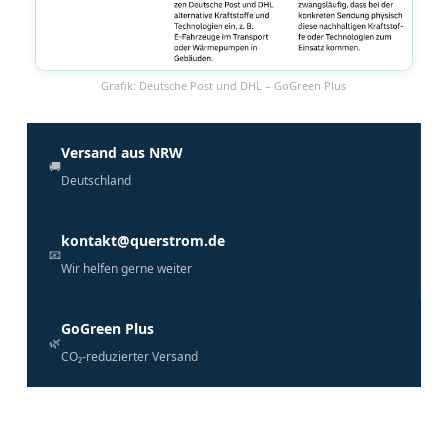
Grafik: Deutsche Post und DHL – GoGreen Plus
Versand aus NRW
🚚
Deutschland
kontakt@querstrom.de
📧
Wir helfen gerne weiter
GoGreen Plus
🌿
CO₂-reduzierter Versand